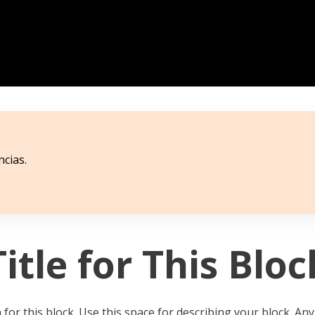
ncias.
Title for This Bloc
for this block. Use this space for describing your block. Any 